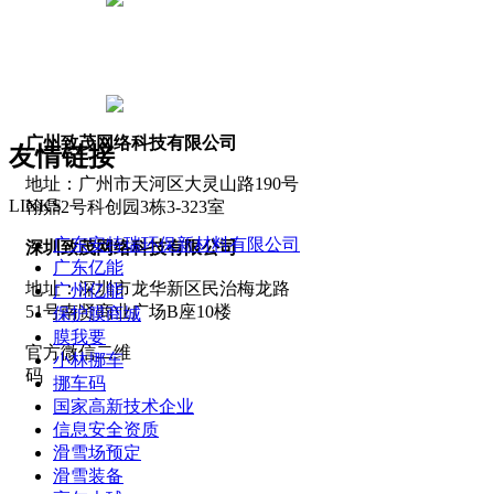
张先生
13751841126
广州致茂网络科技有限公司
友情链接
地址：广州市天河区大灵山路190号
LINKS
翰鼎2号科创园3栋3-323室
广东安特瑞环保新材料有限公司
深圳致茂网络科技有限公司
广东亿能
地址：深圳市龙华新区民治梅龙路
广州亿能
51号南贤商业广场B座10楼
保护膜商城
膜我要
官方微信二维
小林挪车
码
挪车码
国家高新技术企业
信息安全资质
滑雪场预定
滑雪装备